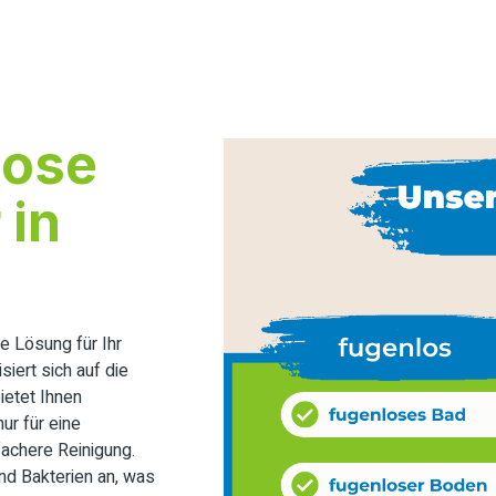
lose
 in
 Lösung für Ihr
iert sich auf die
etet Ihnen
ur für eine
fachere Reinigung.
nd Bakterien an, was