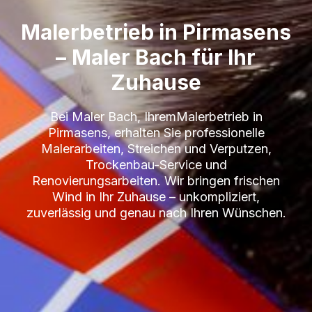
Malerbetrieb in Pirmasens
– Maler Bach für Ihr
Zuhause
Bei Maler Bach, IhremMalerbetrieb in
Pirmasens, erhalten Sie professionelle
Malerarbeiten, Streichen und Verputzen,
Trockenbau-Service und
Renovierungsarbeiten. Wir bringen frischen
Wind in Ihr Zuhause – unkompliziert,
zuverlässig und genau nach Ihren Wünschen.