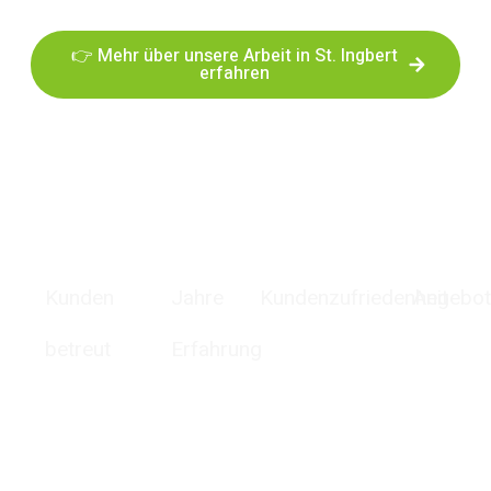
👉 Mehr über unsere Arbeit in St. Ingbert
erfahren
0
+
0
+
0
%
Kunden
Jahre
Kundenzufriedenheit
Angebot
betreut
Erfahrung