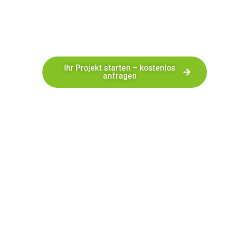
Streichen
und
Verputzen
, sowie
Tapeten
und
Fassadenerneuerung
. Vertrauen Sie auf
langjährige Erfahrung in Trockenbau St.
Ingbert
und erstklassige Qualität.
Ihr Projekt starten – kostenlos
anfragen