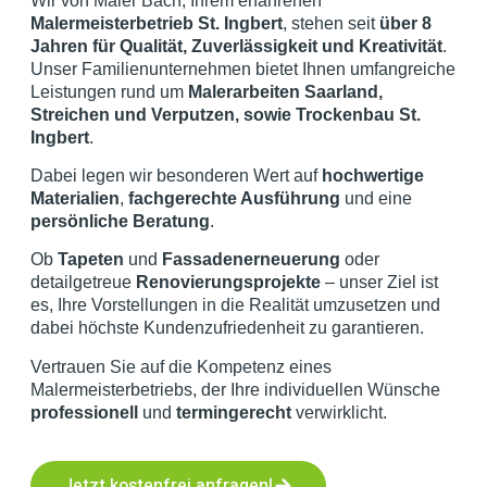
Wir von Maler Bach, Ihrem erfahrenen
Malermeisterbetrieb St. Ingbert
, stehen seit
über 8
Jahren für Qualität, Zuverlässigkeit und Kreativität
.
Unser Familienunternehmen bietet Ihnen umfangreiche
Leistungen rund um
Malerarbeiten Saarland,
Streichen und Verputzen, sowie Trockenbau St.
Ingbert
.
Dabei legen wir besonderen Wert auf
hochwertige
Materialien
,
fachgerechte Ausführung
und eine
persönliche Beratung
.
Ob
Tapeten
und
Fassadenerneuerung
oder
detailgetreue
Renovierungsprojekte
– unser Ziel ist
es, Ihre Vorstellungen in die Realität umzusetzen und
dabei höchste Kundenzufriedenheit zu garantieren.
Vertrauen Sie auf die Kompetenz eines
Malermeisterbetriebs, der Ihre individuellen Wünsche
professionell
und
termingerecht
verwirklicht.
Jetzt kostenfrei anfragen!