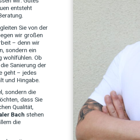
sen wir: Gutes
uen entsteht
Beratung.
leiten Sie von der
 legen wir großen
beit – denn wir
n, sondern ein
ig wohlfühlen. Ob
die Sanierung der
 geht – jedes
lt und Hingabe.
el, sondern die
öchten, dass Sie
hen Qualität,
aler Bach
stehen
llem die