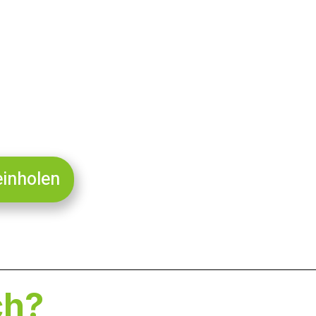
sende Leistungen in den Bereichen Malerarbeiten,
ruch: Ihre Räume durch Qualität und persönliche
einholen
ch?