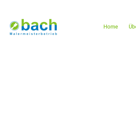
Ihr Meistermaler
Home
Üb
Maler Bach –
Ihr Malermeisterbetrieb Bexbach mit Handschl
Seit über 8 Jahren stehen wir von Maler Bach 