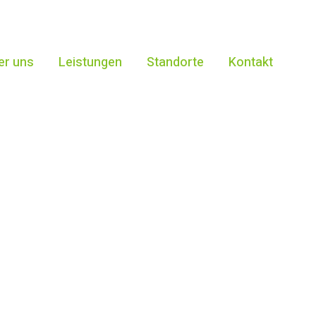
betrieb Bexbach
er uns
Leistungen
Standorte
Kontakt
agqualität
für zuverlässige Handwerksarbeit, kreative Gestalt