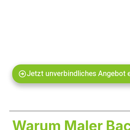
Malermeisterbetrieb Bexbach bieten wir umfas
Tapeten- und Fassadenerneuerung. Unser Ansp
Jetzt unverbindliches Angebot 
Warum Maler Ba